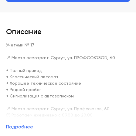
Описание
Учетный № 17

📍 Место осмотра: г. Сургут, ул. ПРОФСОЮЗОВ, 60

+ Полный привод

+ Классический автомат

+ Хорошее техническое состояние

+ Родной пробег

+ Сигнализация с автозапуском

📍 Место осмотра: г. Сургут, ул. Профсоюзов, 60

🕚 Работаем ежедневно с 09.00 до 20.00

Приобретая автомобиль в нашем Центре вы получаете:

Подробнее
✅ Юридическую чистоту сделки ( проверка каждого 
автомобиля по базам ГИБДД, ФНП, ФССП на предмет: 