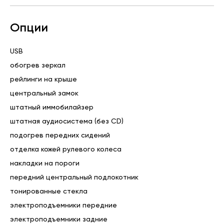
ареста, залога, наложения каких- либо ограничений);

✅ Диагностику и комплексную предпродажную проверку;

Опции
✅ Возможность пройти тест- драйв;

✅ Возможность произвести любую техническую 
проверку приобретаемого автомобиля;

USB
Кроме того мы предлагаем вам:

обогрев зеркал
🤝 Обмен по системе Trade- In ( как на новый автомобиль 
рейлинги на крыше
так и на автомобиль с пробегом);

👍 Комиссионную продажу от 20 000 рублей

центральный замок
✍Кредит по трём документам.

штатный иммобилайзер
📝Страхование ОСАГО, КАСКО, РУД, Карта Помощи на 
штатная аудиосистема (без CD)
дорогах

📍 Место осмотра: г. Сургут, ул. ПРОФСОЮЗОВ, 60
подогрев передних сидений
отделка кожей рулевого колеса
накладки на пороги
передний центральный подлокотник
тонированные стекла
электроподъемники передние
электроподъемники задние