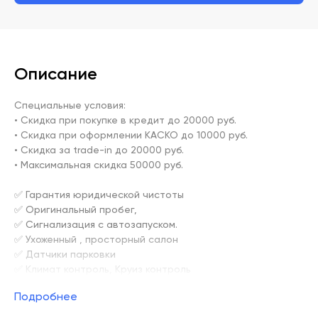
Описание
Специальные условия:

• Скидка при покупке в кредит до 20000 руб.

• Скидка при оформлении КАСКО до 10000 руб.

• Скидка за trade-in до 20000 руб.

• Максимальная скидка 50000 руб.

✅ Гарантия юридической чистоты

✅ Оригинальный пробег,

✅ Сигнализация с автозапуском.

✅ Ухоженный , просторный салон

✅ Датчики парковки

✅ Климат контроль, Круиз контроль

✅ Предоставляем полноценный тест драйв, толщиномер, 
Подробнее
подъёмник.

✅Автомобиль полностью исправен (двигатель, коробка 