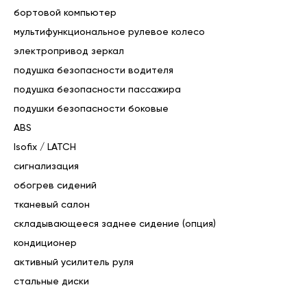
👌 Возможна демонстрация автомобиля по видеосвязи: 
бортовой компьютер
макс Telegram

мультифункциональное рулевое колесо
Комплектация автомобиля может отличаться от 
электропривод зеркал
указанной, точный перечень можно уточнить при 
подушка безопасности водителя
обращении в салон или осмотре автомобиля.

подушка безопасности пассажира
Цена автомобиля указана при покупке за наличный 
расчет, банковским переводом по выставленному счёту, 
подушки безопасности боковые
а так же посредством оформления автокредита и трейд 
ABS
ин через наш автосалон

Isofix / LATCH
Возможен торг.

сигнализация
обогрев сидений
Комплектация «Enjoy»:

тканевый салон
• Антиблокировочная система

• Подушки безопасности водителя

складывающееся заднее сидение (опция)
• Подушки безопасности пассажира

кондиционер
• Боковые передние подушки безопасности

активный усилитель руля
• Система крепления детских автокресел

• Сигнализация

стальные диски
• Иммобилайзер
