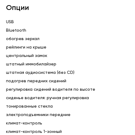
автомобиля по базам ГИБДД, ФНП, ФССП на предмет: 
Опции
ареста, залога, наложения каких- либо ограничений);

✅ Диагностику и комплексную предпродажную проверку;

✅ Возможность пройти тест- драйв;

USB
✅ Возможность произвести любую техническую 
Bluetooth
проверку приобретаемого автомобиля;

обогрев зеркал
Кроме того мы предлагаем вам:

🤝 Обмен по системе Trade- In ( как на новый автомобиль 
рейлинги на крыше
так и на автомобиль с пробегом);

центральный замок
👍 Комиссионную продажу от 20 000 рублей

штатный иммобилайзер
✍Кредит по трём документам.

📝Страхование ОСАГО, КАСКО, РУД, Карта Помощи на 
штатная аудиосистема (без CD)
дорогах

подогрев передних сидений
📍 Место осмотра: г. Сургут, ул. ПРОФСОЮЗОВ, 60
регулировка сидений водителя по высоте
сиденье водителя: ручная регулировка
тонированные стекла
электроподъемники передние
климат-контроль
климат-контроль 1-зонный