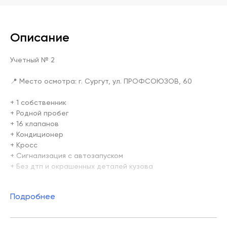
Описание
Учетный № 2

📍 Место осмотра: г. Сургут, ул. ПРОФСОЮЗОВ, 60

+ 1 собственник

+ Родной пробег

+ 16 клапанов

+ Кондиционер

+ Кросс

+ Сигнализация с автозапуском

+ Без дтп и окрашенных деталей кузова

📍 Место осмотра: г. Сургут, ул. Профсоюзов, 60

Подробнее
🕚 Работаем ежедневно с 09.00 до 20.00

Приобретая автомобиль в нашем Центре вы получаете:

✅ Юридическую чистоту сделки ( проверка каждого 