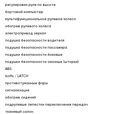
👌 Возможна демонстрация автомобиля по видеосвязи: 
регулировка руля по высоте
МАХ, Telegram

бортовой компьютер
Комплектация автомобиля может отличаться от 
мультифункциональное рулевое колесо
указанной, точный перечень можно уточнить при 
обогрев рулевого колеса
обращении в салон или осмотре автомобиля.

электропривод зеркал
Цена автомобиля указана при покупке за наличный 
расчет, банковским переводом по выставленному счёту, 
подушка безопасности водителя
а так же посредством оформления автокредита и трейд 
подушка безопасности пассажира
ин через наш автосалон.

подушки безопасности боковые
Возможен торг.

подушки безопасности оконные (шторки)
ABS
Комплектация «Comfort»:

Isofix / LATCH
• Антиблокировочная система

• Подушки безопасности водителя

противотуманные фары
• Подушки безопасности пассажира

сигнализация
• Боковые передние подушки безопасности

обогрев сидений
• Оконные шторки безопасности

• Система крепления детских автокресел

подрулевые лепестки переключения передач
• Сигнализация

тканевый салон