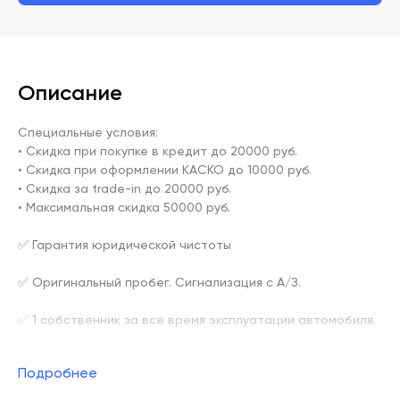
Описание
Специальные условия:

• Скидка при покупке в кредит до 20000 руб.

• Скидка при оформлении КАСКО до 10000 руб.

• Скидка за trade-in до 20000 руб.

• Максимальная скидка 50000 руб.

✅ Гарантия юридической чистоты

✅ Оригинальный пробег. Сигнализация с А/З.

✅ 1 собственник за все время эксплуатации автомобиля.

✅Предоставляем полноценный тест драйв, толщиномер, 
Подробнее
подъёмник.
