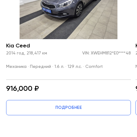
• Подрулевые лепестки переключения передач

• Штампованные стальные диски

• Противотуманные фары
Kia Ceed
2014 год, 218,417 км
VIN: XWEHM812*E0****48
Механика · Передний · 1.6 л. · 129 л.с. · Comfort
916,000 ₽
ПОДРОБНЕЕ