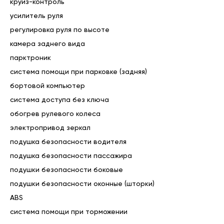
Цена автомобиля указана при покупке за наличный 
круиз-контроль
расчет, банковским переводом по выставленному счёту, 
усилитель руля
а так же посредством оформления автокредита и трейд 
регулировка руля по высоте
ин через наш автосалон.

камера заднего вида
Возможен торг.

парктроник
система помощи при парковке (задняя)
Комплектация «Оптимум»:

• Антиблокировочная система

бортовой компьютер
• Система курсовой устойчивости

система доступа без ключа
• Система помощи при экстренном торможении

обогрев рулевого колеса
• Датчик давления в шинах

• ЭРА-ГЛОНАСС

электропривод зеркал
• Подушки безопасности водителя

подушка безопасности водителя
• Подушки безопасности пассажира

подушка безопасности пассажира
• Боковые передние подушки безопасности

• Оконные шторки безопасности

подушки безопасности боковые
• Блокировка замков задних дверей

подушки безопасности оконные (шторки)
• Система крепления детских автокресел

ABS
• Сигнализация с обратной связью

• Дистанционный запуск двигателя

система помощи при торможении
• Иммобилайзер
