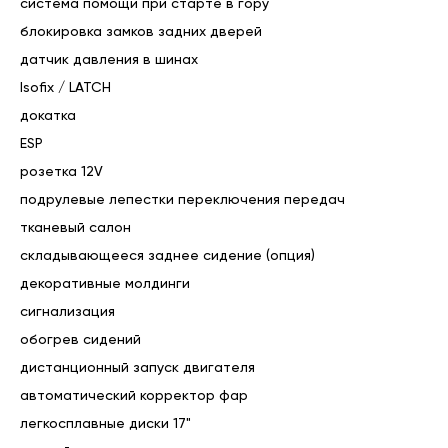
система помощи при старте в гору
• Центральный замок

блокировка замков задних дверей
• Бортовой компьютер

• Круиз-контроль

датчик давления в шинах
• Парктроник задний

Isofix / LATCH
• Камера заднего вида

докатка
• Система помощи при старте в гору

• Система помощи при спуске с горы

ESP
• Датчик света

розетка 12V
• Датчик дождя

подрулевые лепестки переключения передач
• Электрогидро усилитель руля

• Система доступа без ключа

тканевый салон
• Регулировка руля

складывающееся заднее сидение (опция)
• Электрорегулировка сиденья водителя

декоративные молдинги
• Регулировка сиденья пассажира

• Электростеклоподъемники передние и задние

сигнализация
• Электропривод зеркал

обогрев сидений
• Климат-контроль 1-зонный

дистанционный запуск двигателя
• Подогрев сидений водителя и пассажира

• Подогрев руля

автоматический корректор фар
• Обогрев зеркал

легкосплавные диски 17"
• Обогрев лобового стекла
