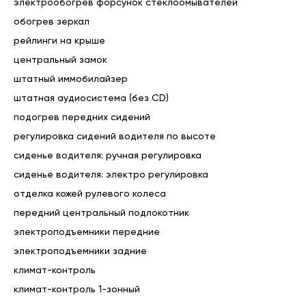
электрообогрев форсунок стеклоомывателей
🚗 Очень выгодный TRADE-IN, КОМИССИЯ и быстрый 
обогрев зеркал
ВЫКУП автомобилей с пробегом.

рейлинги на крыше
        Оценка по рыночной стоимости.

центральный замок
🚗 Кредит от 0,01% на определенные модели 
автомобилей

штатный иммобилайзер
🚙 Полный переход права собственности по договору 
штатная аудиосистема (без CD)
купли-продажи.

подогрев передних сидений
        Гарантия честной цены и юридической чистоты.

🚙 Каждый автомобиль проходит предпродажную 
регулировка сидений водителя по высоте
подготовку!

сиденье водителя: ручная регулировка
📢 Индивидуальный подход к каждому Клиенту!

сиденье водителя: электро регулировка
👌 Дополнительную информацию готовы предоставить 
по телефону!

отделка кожей рулевого колеса
👌 Возможна демонстрация автомобиля по видеосвязи: 
передний центральный подлокотник
Face Time, Viber, WhatsApp,

электроподъемники передние
        Telegram

электроподъемники задние
Комплектация автомобиля может отличаться от 
климат-контроль
указанной, точный перечень можно уточнить при 
климат-контроль 1-зонный
обращении в салон или осмотре автомобиля.
