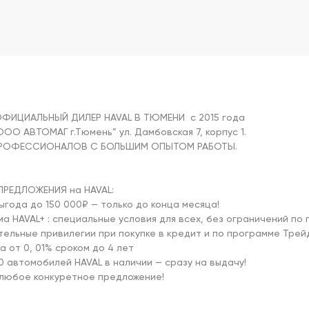
ОФИЦИАЛЬНЫЙ ДИЛЕР HAVAL В ТЮМЕНИ  с 2015 года 

О АВТОМАГ г.Тюмень” ул. Дамбовская 7, корпус 1.

РОФЕССИОНАЛОВ С БОЛЬШИМ ОПЫТОМ РАБОТЫ.

ПРЕДЛОЖЕНИЯ на HAVAL:

ыгода до 150 000₽ — только до конца месяца!

а HAVAL+ : специальные условия для всех, без ограничений по 
ельные привилегии при покупке в кредит и по программе Трейд
а от 0, 01% сроком до 4 лет

0 автомобилей HAVAL в наличии — сразу на выдачу!

любое конкуретное предложение!
