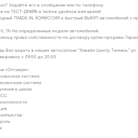
рос? Задайте его в сообщении или по телефону

е на ТЕСТ-ДРАЙВ в любое удобное вам время!

годный TRADE-IN, КОМИССИЯ и быстрый ВЫКУП автомобилей с пр
 0, 1% На определенные модели автомобилей.

реход права собственности по договору купли-продажи. Гаран
ды Вас видеть в нашем автосалоне “Хавейл Центр Тюмень” ул. Да
едневно с 09.00 до 20.00

я «Оптимум»:

ровочная система

ксовочная система

вления в шинах

СС

езопасности

ция

компьютер

роль


