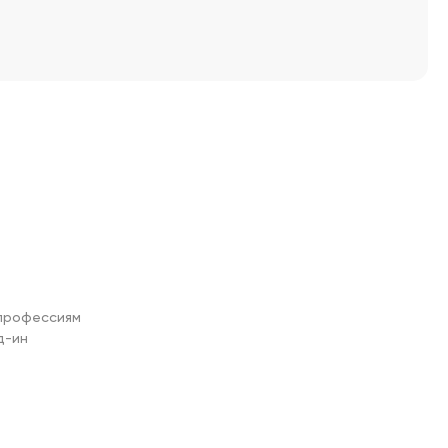
профессиям

-ин
