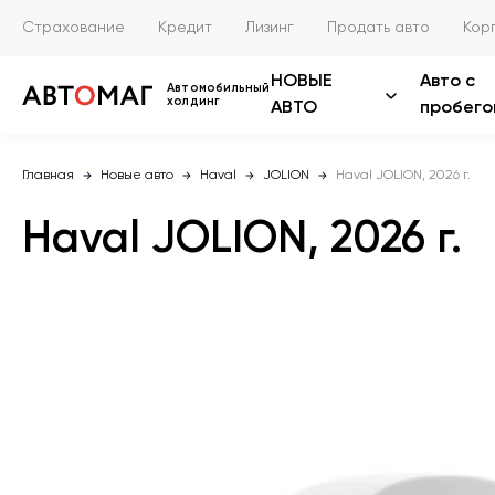
Страхование
Кредит
Лизинг
Продать авто
Кор
НОВЫЕ
Авто с
Автомобильный
холдинг
АВТО
пробего
Главная
Новые авто
Haval
JOLION
Haval JOLION, 2026 г.
Haval JOLION, 2026 г.