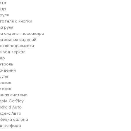
та

дя

руля

гателя с кнопки

а руля

ка сиденья пассажира

ка задних сидений 

теклоподъемники

ивод зеркал

ер

нтроль

сидений

уля

еркал

текол

нная система

ple CarPlay

droid Auto

ндекс.Авто

обивка салона

дные фары