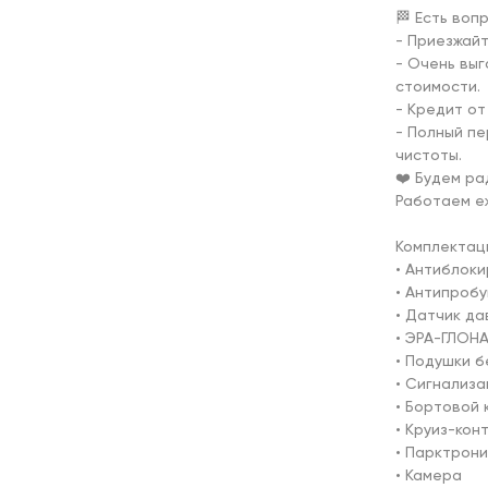
🏁 Есть воп
- Приезжайт
- Очень вы
стоимости.

- Кредит от
- Полный пе
чистоты.

❤️ Будем ра
Работаем еж
Комплектаци
• Антиблоки
• Антипробу
• Датчик да
• ЭРА-ГЛОНА
• Подушки б
• Сигнализа
• Бортовой 
• Круиз-конт
• Парктроник
• Камера
