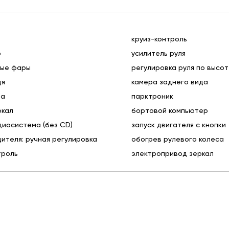
круиз-контроль
o
усилитель руля
ные фары
регулировка руля по высо
дя
камера заднего вида
та
парктроник
ркал
бортовой компьютер
диосистема (без CD)
запуск двигателя с кнопки
ителя: ручная регулировка
обогрев рулевого колеса
троль
электропривод зеркал