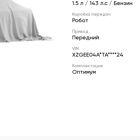
1.5 л / 143 л.с / Бензин
Коробка передач
Робот
Привод
Передний
VIN
XZGEE04A*TA****24
Комплектация
Оптимум