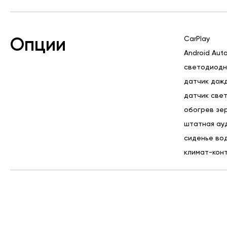
CarPlay
Опции
Android Aut
светодиод
датчик дож
датчик све
обогрев зе
штатная ау
сиденье вод
климат-кон