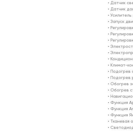
• Датчик све
• Датчик дож
• Усилитель 
• Запуск дви
• Регулировк
• Регулиров
• Регулиров
• Электрос
• Электропр
• Кондицион
• Климат-ко
• Подогрев 
• Подогрев р
• Обогрев з
• Обогрев с
• Навигацио
• Функция Ap
• Функция An
• Функция Я
• Тканевая 
• Светодио