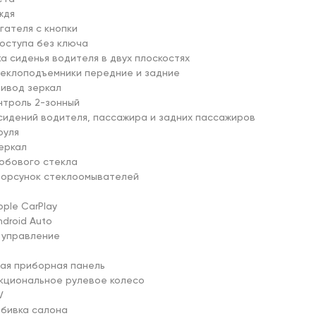
дя

гателя с кнопки

оступа без ключа

ка сиденья водителя в двух плоскостях

еклоподъемники передние и задние

ивод зеркал

нтроль 2-зонный

сидений водителя, пассажира и задних пассажиров

уля

еркал

обового стекла

форсунок стеклоомывателей

ple CarPlay

droid Auto

 управление

ая приборная панель

кциональное рулевое колесо



обивка салона
