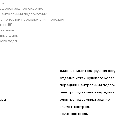
ль

ющееся заднее сидение

центральный подлокотник

ые лепестки переключения передач

ков 18″

а крыше

дные фары

ного хода

сиденье водителя: ручная рег
отделка кожей рулевого коле
передний центральный подло
электроподъемники передние
ары
электроподъемники задние
климат-контроль
круиз-контроль