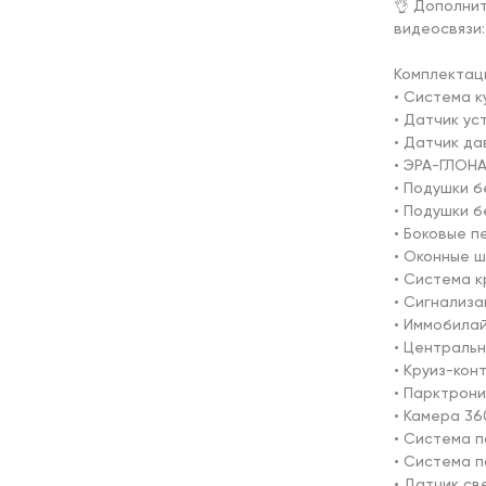
👌 Дополни
видеосвязи:
Комплектаци
• Система к
• Датчик ус
• Датчик да
• ЭРА-ГЛОНА
• Подушки б
• Подушки б
• Боковые п
• Оконные ш
• Система к
• Сигнализа
• Иммобилай
• Центральн
• Круиз-конт
• Парктрони
• Камера 360
• Система п
• Система п
• Датчик све