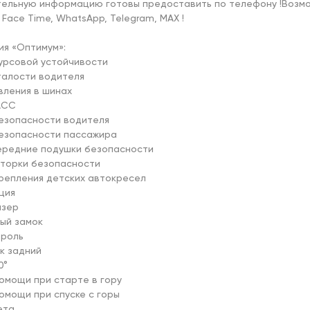
тельную информацию готовы предоставить по телефону !Возмо
 Face Time, WhatsApp, Telegram, MAX !

я «Оптимум»:

урсовой устойчивости

талости водителя

вления в шинах

СС

езопасности водителя

езопасности пассажира

ередние подушки безопасности

торки безопасности

репления детских автокресел

ция

зер

ый замок

роль

к задний

°

омощи при старте в гору

омощи при спуске с горы

та
