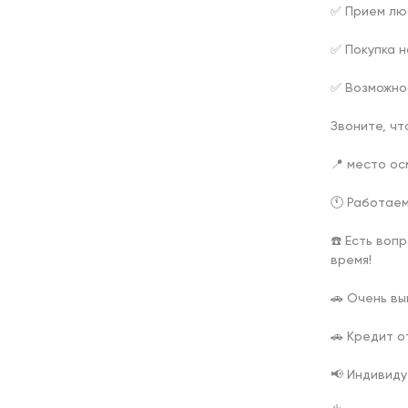
✅ Прием лю
✅ Покупка н
✅ Возможно
Звоните, чт
📍 место осм
🕚 Работаем
☎️ Есть воп
время!

🚗 Очень вы
🚗 Кредит о
📢 Индивиду