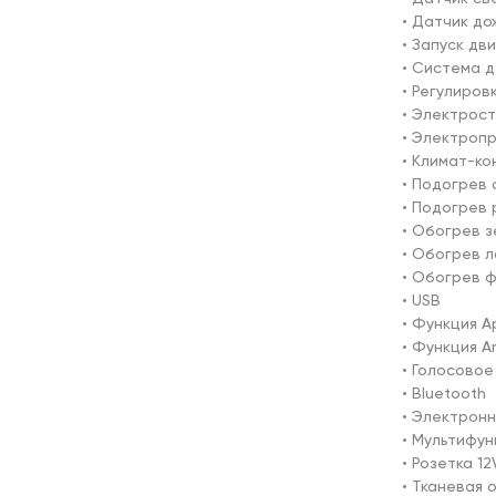
• Датчик дож
• Запуск дви
• Система д
• Регулиров
• Электрост
• Электропр
• Климат-ко
• Подогрев 
• Подогрев р
• Обогрев з
• Обогрев л
• Обогрев 
• USB

• Функция Ap
• Функция An
• Голосовое
• Bluetooth

• Электронн
• Мультифун
• Розетка 12V
• Тканевая 