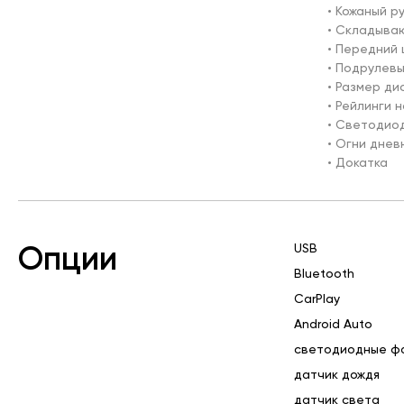
• Кожаный ру
• Складыва
• Передний 
• Подрулев
• Размер дис
• Рейлинги н
• Светодио
• Огни днев
• Докатка
USB
Опции
Bluetooth
CarPlay
Android Auto
светодиодные ф
датчик дождя
датчик света