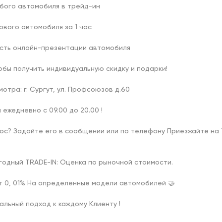
бого автомобиля в трейд-ин

ового автомобиля за 1 час

сть онлайн-презентации автомобиля

обы получить индивидуальную скидку и подарки!

отра: г. Сургут, ул. Профсоюзов д.60

 ежедневно с 09.00 до 20.00 !

рос? Задайте его в сообщении или по телефону Приезжайте на
годный TRADE-IN: Оценка по рыночной стоимости.

т 0, 01% На определенные модели автомобилей 🤝

альный подход к каждому Клиенту !
