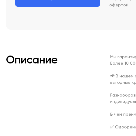
офертой
Описание
Мы гарантир
Более 10 00
📢 В нашем
выгодные к
Разнообразн
индивидуаль
В чем преи
✅ Одобрения