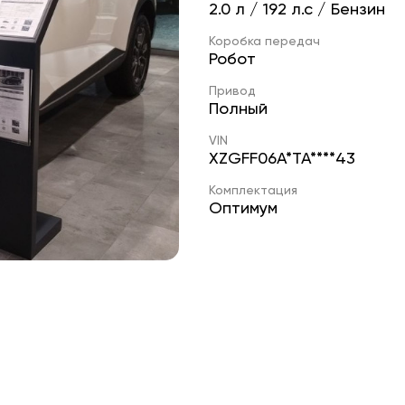
2.0 л / 192 л.с / Бензин
Коробка передач
Робот
Привод
Полный
VIN
XZGFF06A*TA****43
Комплектация
Оптимум