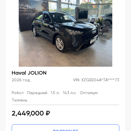
Haval JOLION
2026 год,
VIN: XZGEE04A*TA****73
Робот · Передний · 1.5 л. · 143 л.с. · Оптимум
Тюмень
2,449,000 ₽