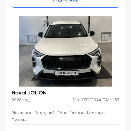
ПОДРОБНЕЕ
Haval JOLION
2026 год,
VIN: XZGEE04A*TA****83
Механика · Передний · 1.5 л. · 143 л.с. · Комфорт
Тюмень