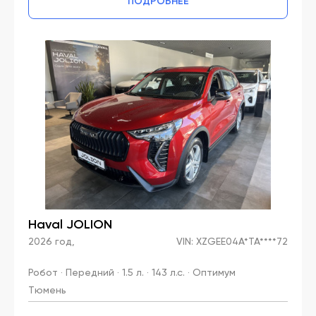
ПОДРОБНЕЕ
Haval JOLION
2026 год,
VIN: XZGEE04A*TA****72
Робот · Передний · 1.5 л. · 143 л.с. · Оптимум
Тюмень