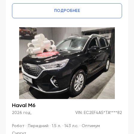
ПОДРОБНЕЕ
Haval M6
2026 год,
VIN: EC2EF4A5*TA****82
Робот · Передний · 1.5 л. · 143 л.с. · Оптимум
Сургут