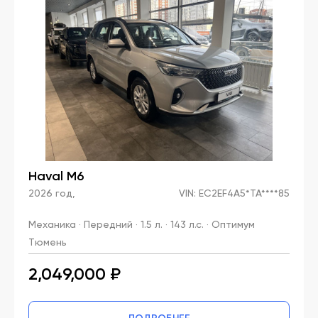
Haval M6
2026 год,
VIN: EC2EF4A5*TA****85
Механика · Передний · 1.5 л. · 143 л.с. · Оптимум
Тюмень
2,049,000 ₽