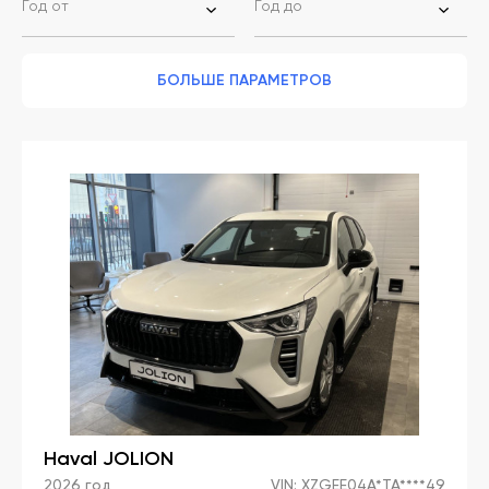
Год от
Год до
БОЛЬШЕ ПАРАМЕТРОВ
Haval JOLION
2026 год,
VIN: XZGEE04A*TA****49