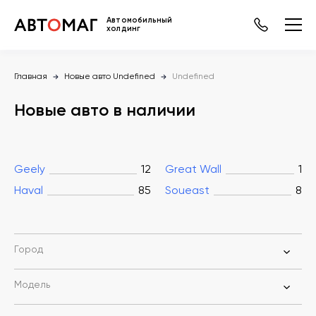
Автомобильный
холдинг
Главная
Новые авто Undefined
Undefined
Новые авто в наличии
Geely
12
Great Wall
1
Haval
85
Soueast
8
Город
Модель