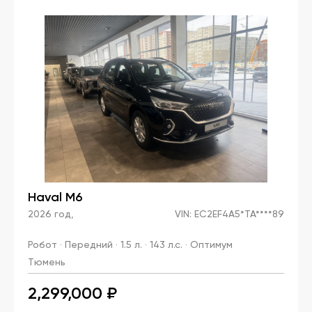
Haval M6
2026 год,
VIN: EC2EF4A5*TA****89
Робот · Передний · 1.5 л. · 143 л.с. · Оптимум
Тюмень
2,299,000 ₽