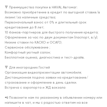
🔻 Преимущества покупки в НАVАL Автомаг:

️Возможно приобретение в кредит по выгодной ставке/в 
лизинг/за наличные средства;

️Первоначальный взнос от 0% и длительный срок 
кредитования до 8 лет;

️10 банков-партнеров для быстрого получения кредита;

️Оформление за час по двум документам (паспорт, в/у);

️Низкие ставки по КАСКО и ОСАГО;

️Сервисное обслуживание ;

️Комфортный уютный салон;

️Беcплaтная оценка, диaгнocтика и тест-драйв.

🔻 Для иногородних Гостей

️Организация видеопрезентации автомобиля;

️Дистанционная подача заявки на кредитование/
страхование и оформление в день сделки.

️Встреча с аэропорта и ЖД вокзала

📲 Позвоните нам по указанному в объявлении номеру или 
напишите в чат, и мы с радостью ответим на все 