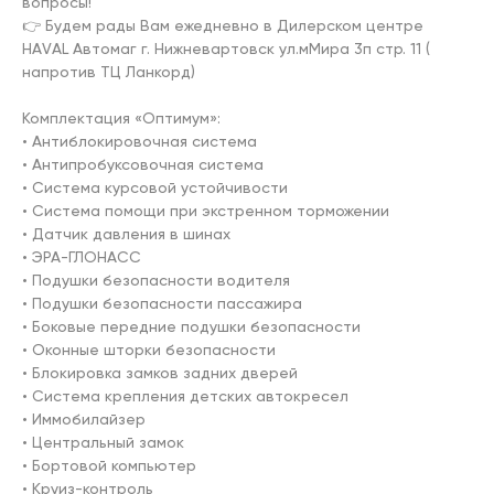
вопросы!

👉 Будем рады Вам ежедневно в Дилерском центре 
НАVАL Автомаг г. Нижневартовск ул.мМира 3п стр. 11 ( 
напротив ТЦ Ланкорд)

Комплектация «Оптимум»:

• Антиблокировочная система

• Антипробуксовочная система

• Система курсовой устойчивости

• Система помощи при экстренном торможении

• Датчик давления в шинах

• ЭРА-ГЛОНАСС

• Подушки безопасности водителя

• Подушки безопасности пассажира

• Боковые передние подушки безопасности

• Оконные шторки безопасности

• Блокировка замков задних дверей

• Система крепления детских автокресел

• Иммобилайзер

• Центральный замок

• Бортовой компьютер

• Круиз-контроль
