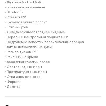
• Функция Android Auto

• Голосовое управление

• Bluetooth

• Розетка 12V

• Тканевая обивка салона

• Кожаный руль

• Складывающееся заднее сидение

• Передний центральный подлокотник

• Подрулевые лепестки переключения передач

• Литые легкосплавные диски

• Размер дисков 17″

• Рейлинги на крыше

• Аэродинамический обвес

• Светодиодные фары

• Противотуманные фары

• Огни дневного хода

• Фаркоп

• Докатка