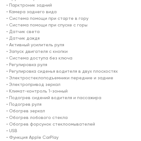
• Парктроник задний

• Камера заднего вида

• Система помощи при старте в гору

• Система помощи при спуске с горы

• Датчик света

• Датчик дождя

• Активный усилитель руля

• Запуск двигателя с кнопки

• Система доступа без ключа

• Регулировка руля

• Регулировка сиденья водителя в двух плоскостях

• Электростеклоподъемники передние и задние

• Электропривод зеркал

• Климат-контроль 1-зонный

• Подогрев сидений водителя и пассажира

• Подогрев руля

• Обогрев зеркал

• Обогрев лобового стекла

• Обогрев форсунок стеклоомывателей

• USB

• Функция Apple CarPlay
